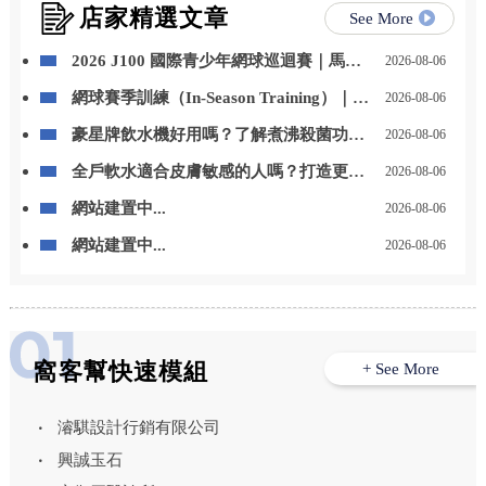
店家精選文章
See More
2026 J100 國際青少年網球巡迴賽｜馬來
2026-08-06
西亞站 勇奪冠軍
網球賽季訓練（In-Season Training）｜如
2026-08-06
何兼顧比賽與體能
豪星牌飲水機好用嗎？了解煮沸殺菌功能
2026-08-06
與日常飲水優勢 – 高雄豪星牌飲水機｜高
全戶軟水適合皮膚敏感的人嗎？打造更舒
2026-08-06
雄飲水機推薦
適的居家用水環境 – 高雄全戶軟水安裝｜
網站建置中...
2026-08-06
高雄全戶軟水設備安裝
網站建置中...
2026-08-06
窩客幫快速模組
+ See More
濬騏設計行銷有限公司
興誠玉石