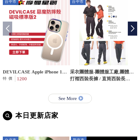
台中市
台中市
DEVILCASE Apple iPhone 16
采衣團體服-團體服工廠,團體服,
Pro 惡魔防摔殼 磁吸標準版2 彩
1200
台中團體服工廠,台中團體服
打褶西裝長褲 / 直筒西裝長
特價
鈦 防護鋁環 鏡頭加高
褲-9660B / 9668B
See More
本日更新店家