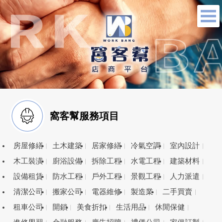
窩客幫服務項目
房屋修繕
土木建築
居家修繕
冷氣空調
室內設計
木工裝潢
廚浴設備
拆除工程
水電工程
建築材料
設備租賃
防水工程
戶外工程
景觀工程
人力派遣
清潔公司
搬家公司
電器維修
製造業
二手買賣
租車公司
開鎖
美食折扣
生活用品
休閒保健