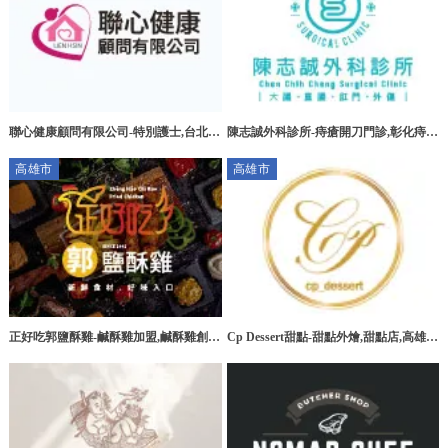
聯心健康顧問有限公司-特別護士,台北特
陳志誠外科診所-痔瘡開刀門診,彰化痔瘡
別護士,板橋特別護士,大安區特別護士
開刀門診,花壇痔瘡開刀門診
高雄市
高雄市
正好吃郭鹽酥雞-鹹酥雞加盟,鹹酥雞創
Cp Dessert甜點-甜點外燴,甜點店,高雄甜
業,高雄鹹酥雞加盟,台南鹹酥雞加盟
點外燴,三民區甜點外燴