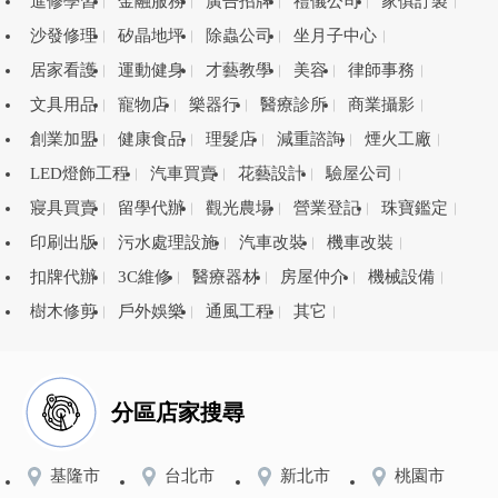
進修學習
金融服務
廣告招牌
禮儀公司
家俱訂製
沙發修理
矽晶地坪
除蟲公司
坐月子中心
居家看護
運動健身
才藝教學
美容
律師事務
文具用品
寵物店
樂器行
醫療診所
商業攝影
創業加盟
健康食品
理髮店
減重諮詢
煙火工廠
LED燈飾工程
汽車買賣
花藝設計
驗屋公司
寢具買賣
留學代辦
觀光農場
營業登記
珠寶鑑定
印刷出版
污水處理設施
汽車改裝
機車改裝
扣牌代辦
3C維修
醫療器材
房屋仲介
機械設備
樹木修剪
戶外娛樂
通風工程
其它
分區店家搜尋
基隆市
台北市
新北市
桃園市