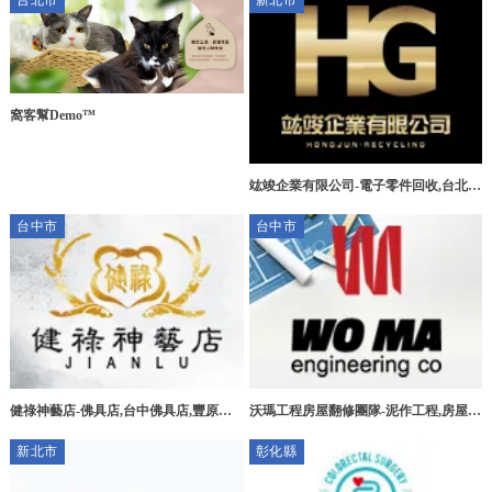
台北市
新北市
窩客幫Demo™
竑竣企業有限公司-電子零件回收,台北電
子零件回收,三峽區電子零件回收,新莊區
台中市
台中市
電子零件回收
健祿神藝店-佛具店,台中佛具店,豐原佛
沃瑪工程房屋翻修團隊-泥作工程,房屋拆
具店,宗教用品買賣
除,台中泥作工程,北屯泥作工程
新北市
彰化縣