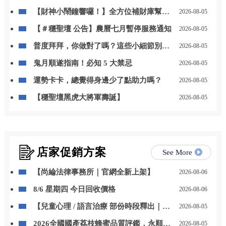
【財神小鬧鐘響囉！】全方位補財庫幫你
2026-08-05
「斬小人、迎貴人」！
【＃穩聖壇 公告】農曆七月暫停服務通知
2026-08-05
普度拜拜，你做對了嗎？這些小細節別忽
2026-08-05
略
鬼月順遂指南！必知 5 大禁忌
2026-08-05
運勢卡卡，總覺得身邊少了點助力嗎？
2026-08-05
【穩聖壇黑虎大將軍壽誕】
2026-08-05
店家促銷方案
See More
【尚綸法律事務所｜官網全新上架】
2026-08-06
8/6 星期四 今日回收價格
2026-08-06
【兒童心理 / 語言治療 部份時段釋出｜開
2026-08-05
放預約】
2026全國國產荔枝蜂蜜品質評鑑，永順豐
2026-08-05