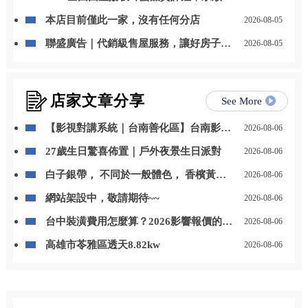
事業蜂產品特等獎
本店目前僅此一家，沒有任何分店
2026-08-05
聯盛廣告｜代銷級售屋服務，讓好房子被
2026-08-05
看見，讓好價值被實現
店家文章分享
See More
【影視對講系統｜台南善化區】台南影視
2026-08-06
對講｜善化區影視對講
27歲生日驚喜佈置｜戶外夜景生日派對
2026-08-06
白子銀帶， 不同於一般體色， 香檳黃的
2026-08-06
色澤搭配銀帶線條， 越看越有味道，耐看
網站架設中，敬請期待~~
2026-08-06
型代表。 喜歡這種清爽質感的魚， 歡迎
來店賞魚。 ? 店內現貨 / 官網可下單 ? 私
台中裝潢費用怎麼算？2026影響報價的5
2026-08-06
訊可協助挑選 地址：高雄市美濃區成功路
個關鍵
46號 官方line:@awh29
高雄市苓雅區透天8.82kw
2026-08-06