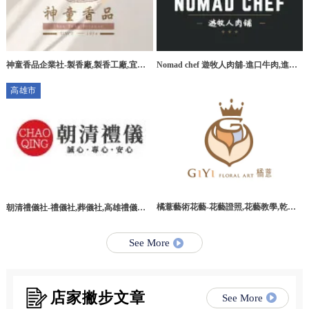
神童香品企業社-製香廠,製香工廠,宜蘭
Nomad chef 遊牧人肉舖-進口牛肉,進口
製香廠,環香工廠
牛肉宅配,桃園進口牛肉,桃園進口牛肉宅
高雄市
配
橘薏藝術花藝-花藝證照,花藝教學,乾燥
朝清禮儀社-禮儀社,葬儀社,高雄禮儀社,
花教學課程,台北乾燥花教學課程
高雄葬儀社,路竹區禮儀社,路竹區葬儀社
See More
店家撇步文章
See More