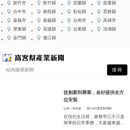
新竹市
新竹縣
宜蘭縣
苗栗縣
台中市
南投縣
彰化縣
雲林縣
嘉義市
嘉義縣
台南市
高雄市
屏東縣
花蓮縣
台東縣
澎湖縣
金門縣
連江縣
從創新到專業，金好提供全方
位安裝
記者｜張君威
圖│MIT產業新聞網
在現代生活裡，家務早已不只是
簡單的日常事務，大家越來越重
視方便和效率，尤其是曬衣服這