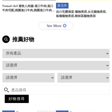
新北市
Nomad chef 遊牧人肉舖-進口牛肉,進口
牛肉宅配,桃園進口牛肉,桃園進口牛肉宅
吉の毛寶澡堂-寵物美容,台北寵物美容,
配
板橋寵物美容,樹林區寵物美容
See More
推薦好物