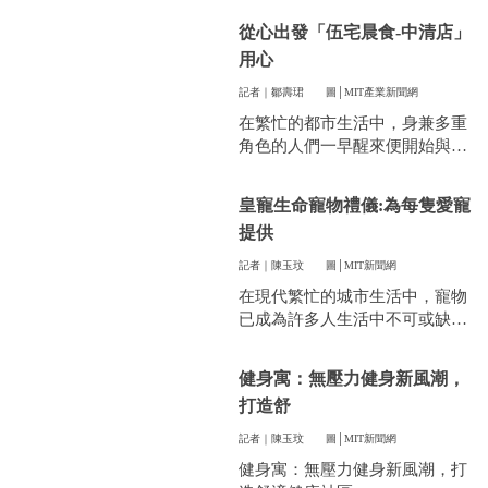
件看似小事卻常常讓人煩惱。像
從心出發「伍宅晨食-中清店」
是衣服太多、空間不夠，或是遇
用心
到突然變天，曬衣服真的讓不少
人感到頭疼。
記者｜鄒壽珺
圖│MIT產業新聞網
在繁忙的都市生活中，身兼多重
角色的人們一早醒來便開始與時
間賽跑，早餐成了開啟美好一天
的關鍵。
皇寵生命寵物禮儀:為每隻愛寵
提供
記者｜陳玉玟
圖│MIT新聞網
在現代繁忙的城市生活中，寵物
已成為許多人生活中不可或缺的
一部分。他們陪伴我們度過無數
個晨昏，帶來無限的歡樂和慰
健身寓：無壓力健身新風潮，
藉。當愛寵的生命走到盡頭時，
打造舒
飼主們往往陷入深深的悲傷，而
如何讓他們走得體面、安心，成
記者｜陳玉玟
圖│MIT新聞網
為每一位寵物家長們心中最重要
健身寓：無壓力健身新風潮，打
的訴求。