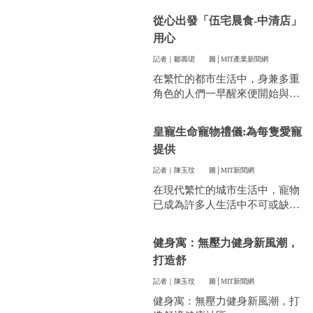
件看似小事卻常常讓人煩惱。像
從心出發「伍宅晨食-中清店」
是衣服太多、空間不夠，或是遇
用心
到突然變天，曬衣服真的讓不少
人感到頭疼。
記者｜鄒壽珺
圖│MIT產業新聞網
在繁忙的都市生活中，身兼多重
角色的人們一早醒來便開始與時
間賽跑，早餐成了開啟美好一天
的關鍵。
皇寵生命寵物禮儀:為每隻愛寵
提供
記者｜陳玉玟
圖│MIT新聞網
在現代繁忙的城市生活中，寵物
已成為許多人生活中不可或缺的
一部分。他們陪伴我們度過無數
個晨昏，帶來無限的歡樂和慰
健身寓：無壓力健身新風潮，
藉。當愛寵的生命走到盡頭時，
打造舒
飼主們往往陷入深深的悲傷，而
如何讓他們走得體面、安心，成
記者｜陳玉玟
圖│MIT新聞網
為每一位寵物家長們心中最重要
健身寓：無壓力健身新風潮，打
的訴求。