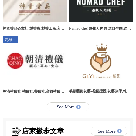
神童香品企業社-製香廠,製香工廠,宜蘭
Nomad chef 遊牧人肉舖-進口牛肉,進口
製香廠,環香工廠
牛肉宅配,桃園進口牛肉,桃園進口牛肉宅
高雄市
配
橘薏藝術花藝-花藝證照,花藝教學,乾燥
朝清禮儀社-禮儀社,葬儀社,高雄禮儀社,
花教學課程,台北乾燥花教學課程
高雄葬儀社,路竹區禮儀社,路竹區葬儀社
See More
店家撇步文章
See More