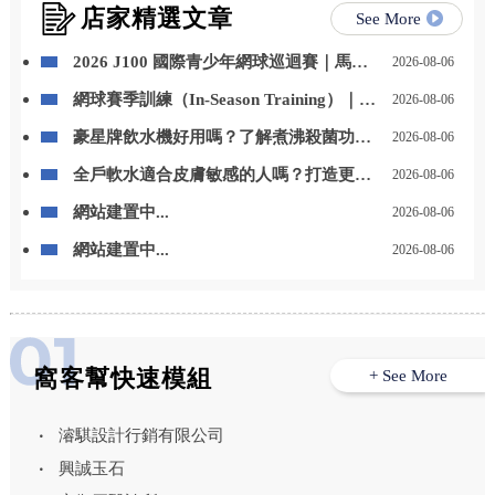
店家精選文章
See More
2026 J100 國際青少年網球巡迴賽｜馬來
2026-08-06
西亞站 勇奪冠軍
網球賽季訓練（In-Season Training）｜如
2026-08-06
何兼顧比賽與體能
豪星牌飲水機好用嗎？了解煮沸殺菌功能
2026-08-06
與日常飲水優勢 – 高雄豪星牌飲水機｜高
全戶軟水適合皮膚敏感的人嗎？打造更舒
2026-08-06
雄飲水機推薦
適的居家用水環境 – 高雄全戶軟水安裝｜
網站建置中...
2026-08-06
高雄全戶軟水設備安裝
網站建置中...
2026-08-06
窩客幫快速模組
+ See More
濬騏設計行銷有限公司
興誠玉石