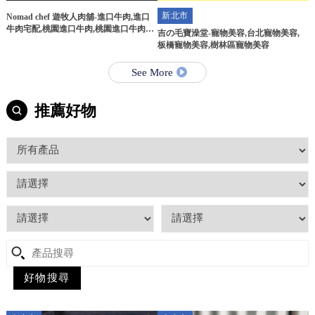
新北市
Nomad chef 遊牧人肉舖-進口牛肉,進口
牛肉宅配,桃園進口牛肉,桃園進口牛肉宅
吉の毛寶澡堂-寵物美容,台北寵物美容,
配
板橋寵物美容,樹林區寵物美容
See More
推薦好物