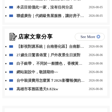
事業蜂產品特等獎
本店目前僅此一家，沒有任何分店
2026-08-05
聯盛廣告｜代銷級售屋服務，讓好房子被
2026-08-05
看見，讓好價值被實現
店家文章分享
See More
【影視對講系統｜台南善化區】台南影視
2026-08-06
對講｜善化區影視對講
27歲生日驚喜佈置｜戶外夜景生日派對
2026-08-06
白子銀帶， 不同於一般體色， 香檳黃的
2026-08-06
色澤搭配銀帶線條， 越看越有味道，耐看
網站架設中，敬請期待~~
2026-08-06
型代表。 喜歡這種清爽質感的魚， 歡迎
來店賞魚。 ? 店內現貨 / 官網可下單 ? 私
台中裝潢費用怎麼算？2026影響報價的5
2026-08-06
訊可協助挑選 地址：高雄市美濃區成功路
個關鍵
46號 官方line:@awh29
高雄市苓雅區透天8.82kw
2026-08-06