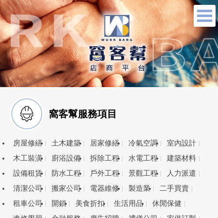
窩客幫服務項目
房屋修繕
土木建築
居家修繕
冷氣空調
室內設計
木工裝潢
廚浴設備
拆除工程
水電工程
建築材料
設備租賃
防水工程
戶外工程
景觀工程
人力派遣
清潔公司
搬家公司
電器維修
製造業
二手買賣
租車公司
開鎖
美食折扣
生活用品
休閒保健