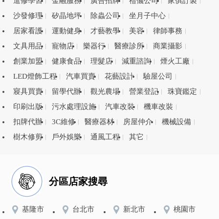
進修學習
金融服務
廣告招牌
禮儀公司
家俱訂製
沙發修理
矽晶地坪
除蟲公司
坐月子中心
居家看護
運動健身
才藝教學
美容
律師事務
文具用品
寵物店
樂器行
醫療診所
商業攝影
創業加盟
健康食品
理髮店
減重諮詢
煙火工廠
LED燈飾工程
汽車買賣
花藝設計
驗屋公司
寢具買賣
留學代辦
觀光農場
營業登記
珠寶鑑定
印刷出版
污水處理設施
汽車改裝
機車改裝
扣牌代辦
3C維修
醫療器材
房屋仲介
機械設備
樹木修剪
戶外娛樂
通風工程
其它
分區店家搜尋
基隆市
台北市
新北市
桃園市