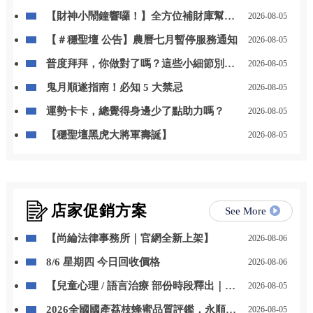
【財神小鬧鐘響囉！】全方位補財庫幫你
2026-08-05
「斬小人、迎貴人」！
【＃穩聖壇 公告】農曆七月暫停服務通知
2026-08-05
普度拜拜，你做對了嗎？這些小細節別忽
2026-08-05
略
鬼月順遂指南！必知 5 大禁忌
2026-08-05
運勢卡卡，總覺得身邊少了點助力嗎？
2026-08-05
【穩聖壇黑虎大將軍壽誕】
2026-08-05
店家促銷方案
See More
【尚綸法律事務所｜官網全新上架】
2026-08-06
8/6 星期四 今日回收價格
2026-08-06
【兒童心理 / 語言治療 部份時段釋出｜開
2026-08-05
放預約】
2026全國國產荔枝蜂蜜品質評鑑，永順豐
2026-08-05