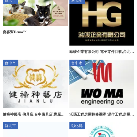
台北市
新北市
窩客幫Demo™
竑竣企業有限公司-電子零件回收,台北電
子零件回收,三峽區電子零件回收,新莊區
台中市
台中市
電子零件回收
健祿神藝店-佛具店,台中佛具店,豐原佛
沃瑪工程房屋翻修團隊-泥作工程,房屋拆
具店,宗教用品買賣
除,台中泥作工程,北屯泥作工程
新北市
彰化縣