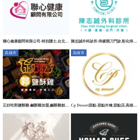
聯心健康顧問有限公司-特別護士,台北特
陳志誠外科診所-痔瘡開刀門診,彰化痔瘡
別護士,板橋特別護士,大安區特別護士
開刀門診,花壇痔瘡開刀門診
高雄市
高雄市
正好吃郭鹽酥雞-鹹酥雞加盟,鹹酥雞創
Cp Dessert甜點-甜點外燴,甜點店,高雄甜
業,高雄鹹酥雞加盟,台南鹹酥雞加盟
點外燴,三民區甜點外燴