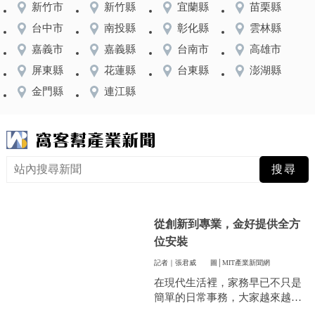
新竹市
新竹縣
宜蘭縣
苗栗縣
台中市
南投縣
彰化縣
雲林縣
嘉義市
嘉義縣
台南市
高雄市
屏東縣
花蓮縣
台東縣
澎湖縣
金門縣
連江縣
從創新到專業，金好提供全方
位安裝
記者｜張君威
圖│MIT產業新聞網
在現代生活裡，家務早已不只是
簡單的日常事務，大家越來越重
視方便和效率，尤其是曬衣服這