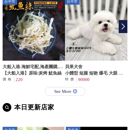
台中市
台中市
大船入港-海鮮宅配,海產團購,台
貝果犬舍
T
中海鮮宅配,梧棲海鮮宅配
【大船入港】原味/炭烤 魷魚絲
小體型 短腿 短吻 爆毛 大眼 比
B
220
熊妹妹993
90000
r
價格
特價
See More
本日更新店家