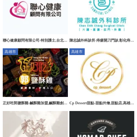
聯心健康顧問有限公司-特別護士,台北特
陳志誠外科診所-痔瘡開刀門診,彰化痔瘡
別護士,板橋特別護士,大安區特別護士
開刀門診,花壇痔瘡開刀門診
高雄市
高雄市
正好吃郭鹽酥雞-鹹酥雞加盟,鹹酥雞創
Cp Dessert甜點-甜點外燴,甜點店,高雄甜
業,高雄鹹酥雞加盟,台南鹹酥雞加盟
點外燴,三民區甜點外燴