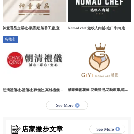
神童香品企業社-製香廠,製香工廠,宜蘭
Nomad chef 遊牧人肉舖-進口牛肉,進口
製香廠,環香工廠
牛肉宅配,桃園進口牛肉,桃園進口牛肉宅
高雄市
配
橘薏藝術花藝-花藝證照,花藝教學,乾燥
朝清禮儀社-禮儀社,葬儀社,高雄禮儀社,
花教學課程,台北乾燥花教學課程
高雄葬儀社,路竹區禮儀社,路竹區葬儀社
See More
店家撇步文章
See More