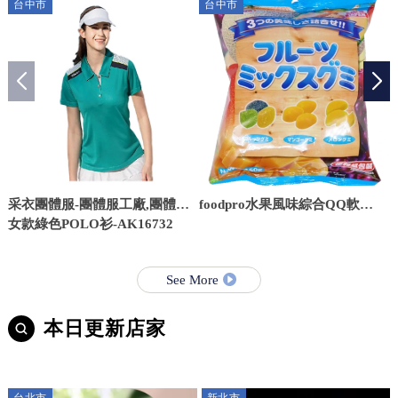
台中市
台中市
采衣團體服-團體服工廠,團體服,
foodpro水果風味綜合QQ軟
台中團體服工廠,台中團體服
女款綠色POLO衫-AK16732
糖-150g
See More
本日更新店家