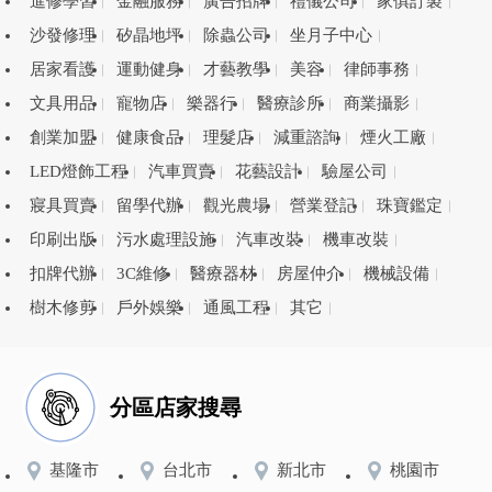
進修學習
金融服務
廣告招牌
禮儀公司
家俱訂製
沙發修理
矽晶地坪
除蟲公司
坐月子中心
居家看護
運動健身
才藝教學
美容
律師事務
文具用品
寵物店
樂器行
醫療診所
商業攝影
創業加盟
健康食品
理髮店
減重諮詢
煙火工廠
LED燈飾工程
汽車買賣
花藝設計
驗屋公司
寢具買賣
留學代辦
觀光農場
營業登記
珠寶鑑定
印刷出版
污水處理設施
汽車改裝
機車改裝
扣牌代辦
3C維修
醫療器材
房屋仲介
機械設備
樹木修剪
戶外娛樂
通風工程
其它
分區店家搜尋
基隆市
台北市
新北市
桃園市