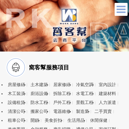
窩客幫服務項目
房屋修繕
土木建築
居家修繕
冷氣空調
室內設計
木工裝潢
廚浴設備
拆除工程
水電工程
建築材料
設備租賃
防水工程
戶外工程
景觀工程
人力派遣
清潔公司
搬家公司
電器維修
製造業
二手買賣
租車公司
開鎖
美食折扣
生活用品
休閒保健