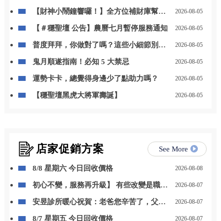
【財神小鬧鐘響囉！】全方位補財庫幫你
2026-08-05
「斬小人、迎貴人」！
【＃穩聖壇 公告】農曆七月暫停服務通知
2026-08-05
普度拜拜，你做對了嗎？這些小細節別忽
2026-08-05
略
鬼月順遂指南！必知 5 大禁忌
2026-08-05
運勢卡卡，總覺得身邊少了點助力嗎？
2026-08-05
【穩聖壇黑虎大將軍壽誕】
2026-08-05
店家促銷方案
See More
8/8 星期六 今日回收價格
2026-08-08
初心不變，服務再升級】 有些改變是職位
2026-08-07
的晉升，更是責任與感謝的累積。 自 115
安昱診所暖心祝賀：老爸您辛苦了，父親
2026-08-07
年 8 月 1 日起，我正式接任尚立汽車北台
節快樂！
中營業一部經理。
8/7 星期五 今日回收價格
2026-08-07