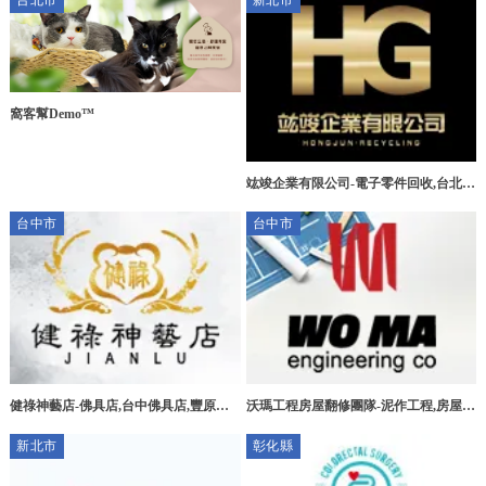
台北市
新北市
窩客幫Demo™
竑竣企業有限公司-電子零件回收,台北電
子零件回收,三峽區電子零件回收,新莊區
台中市
台中市
電子零件回收
健祿神藝店-佛具店,台中佛具店,豐原佛
沃瑪工程房屋翻修團隊-泥作工程,房屋拆
具店,宗教用品買賣
除,台中泥作工程,北屯泥作工程
新北市
彰化縣