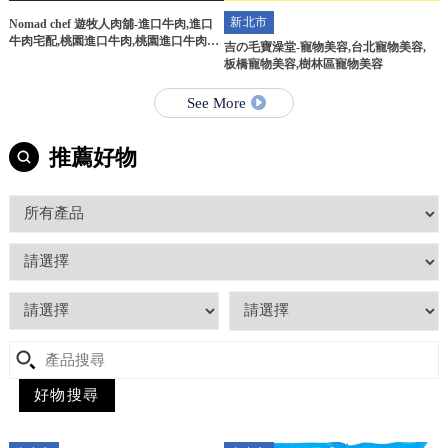
新北市
Nomad chef 遊牧人肉舖-進口牛肉,進口
牛肉宅配,桃園進口牛肉,桃園進口牛肉宅
吉の毛寶澡堂-寵物美容,台北寵物美容,
配
板橋寵物美容,樹林區寵物美容
See More
推薦好物