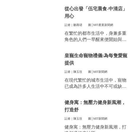
件看似小事卻常常讓人煩惱。像
從心出發「伍宅晨食-中清店」
是衣服太多、空間不夠，或是遇
用心
到突然變天，曬衣服真的讓不少
人感到頭疼。
記者｜鄒壽珺
圖│MIT產業新聞網
在繁忙的都市生活中，身兼多重
角色的人們一早醒來便開始與時
間賽跑，早餐成了開啟美好一天
的關鍵。
皇寵生命寵物禮儀:為每隻愛寵
提供
記者｜陳玉玟
圖│MIT新聞網
在現代繁忙的城市生活中，寵物
已成為許多人生活中不可或缺的
一部分。他們陪伴我們度過無數
個晨昏，帶來無限的歡樂和慰
健身寓：無壓力健身新風潮，
藉。當愛寵的生命走到盡頭時，
打造舒
飼主們往往陷入深深的悲傷，而
如何讓他們走得體面、安心，成
記者｜陳玉玟
圖│MIT新聞網
為每一位寵物家長們心中最重要
健身寓：無壓力健身新風潮，打
的訴求。