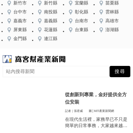
新竹市
新竹縣
宜蘭縣
苗栗縣
台中市
南投縣
彰化縣
雲林縣
嘉義市
嘉義縣
台南市
高雄市
屏東縣
花蓮縣
台東縣
澎湖縣
金門縣
連江縣
從創新到專業，金好提供全方
位安裝
記者｜張君威
圖│MIT產業新聞網
在現代生活裡，家務早已不只是
簡單的日常事務，大家越來越重
視方便和效率，尤其是曬衣服這