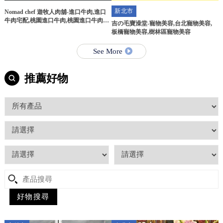
新北市
Nomad chef 遊牧人肉舖-進口牛肉,進口
牛肉宅配,桃園進口牛肉,桃園進口牛肉宅
吉の毛寶澡堂-寵物美容,台北寵物美容,
配
板橋寵物美容,樹林區寵物美容
See More
推薦好物