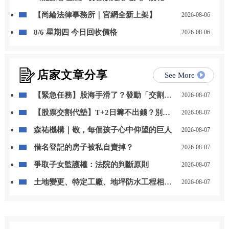
自用發電、儲能改二擇一
【尚綸法律事務所｜官網全新上架】
2026-08-06
8/6 星期四 今日回收價格
2026-08-06
店家文章分享
See More
【緊急任務】股海手滑了？發動「交割救
2026-08-07
援」魔法卡，秒殺違約大魔王！
【股票交割代墊】T+2日籌不出錢？別
2026-08-07
慌！3步驟神救援你的信用
森祐機構｜敬，每個孩子心中仰望的巨人
2026-08-07
借名登記的房子被私自賣掉？
2026-08-07
爭取子女監護權：法院的判斷原則
2026-08-07
土地變更、特定工廠、地坪防水工程相關
2026-08-07
問題