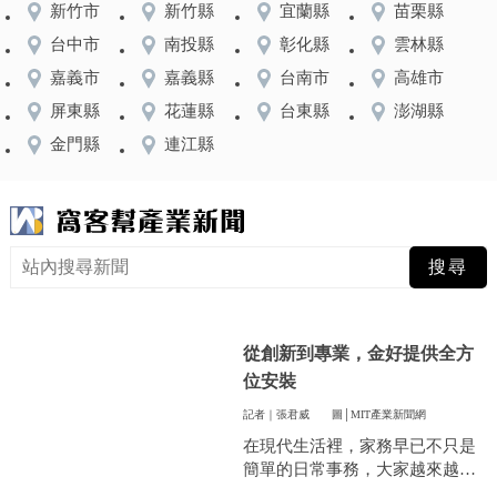
新竹市
新竹縣
宜蘭縣
苗栗縣
台中市
南投縣
彰化縣
雲林縣
嘉義市
嘉義縣
台南市
高雄市
屏東縣
花蓮縣
台東縣
澎湖縣
金門縣
連江縣
從創新到專業，金好提供全方
位安裝
記者｜張君威
圖│MIT產業新聞網
在現代生活裡，家務早已不只是
簡單的日常事務，大家越來越重
視方便和效率，尤其是曬衣服這