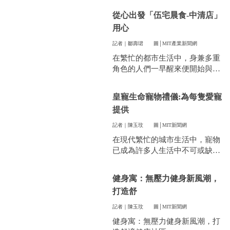
件看似小事卻常常讓人煩惱。像
從心出發「伍宅晨食-中清店」
是衣服太多、空間不夠，或是遇
用心
到突然變天，曬衣服真的讓不少
人感到頭疼。
記者｜鄒壽珺
圖│MIT產業新聞網
在繁忙的都市生活中，身兼多重
角色的人們一早醒來便開始與時
間賽跑，早餐成了開啟美好一天
的關鍵。
皇寵生命寵物禮儀:為每隻愛寵
提供
記者｜陳玉玟
圖│MIT新聞網
在現代繁忙的城市生活中，寵物
已成為許多人生活中不可或缺的
一部分。他們陪伴我們度過無數
個晨昏，帶來無限的歡樂和慰
健身寓：無壓力健身新風潮，
藉。當愛寵的生命走到盡頭時，
打造舒
飼主們往往陷入深深的悲傷，而
如何讓他們走得體面、安心，成
記者｜陳玉玟
圖│MIT新聞網
為每一位寵物家長們心中最重要
健身寓：無壓力健身新風潮，打
的訴求。