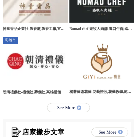
神童香品企業社-製香廠,製香工廠,宜蘭
Nomad chef 遊牧人肉舖-進口牛肉,進口
製香廠,環香工廠
牛肉宅配,桃園進口牛肉,桃園進口牛肉宅
高雄市
配
橘薏藝術花藝-花藝證照,花藝教學,乾燥
朝清禮儀社-禮儀社,葬儀社,高雄禮儀社,
花教學課程,台北乾燥花教學課程
高雄葬儀社,路竹區禮儀社,路竹區葬儀社
See More
店家撇步文章
See More