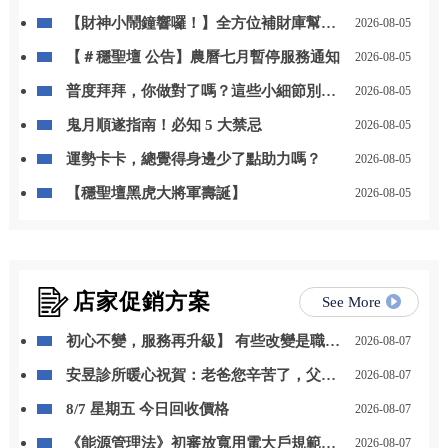
【財神小鬧鐘響囉！】全方位補財庫幫你
2026-08-05
「斬小人、迎貴人」！
【＃穩聖壇 公告】農曆七月暫停服務通知
2026-08-05
普度拜拜，你做對了嗎？這些小細節別忽
2026-08-05
略
鬼月順遂指南！必知 5 大禁忌
2026-08-05
運勢卡卡，總覺得身邊少了點助力嗎？
2026-08-05
【穩聖壇黑虎大將軍壽誕】
2026-08-05
店家促銷方案
See More
初心不變，服務再升級】 有些改變是職位
2026-08-07
的晉升，更是責任與感謝的累積。 自 115
安昱診所暖心祝賀：老爸您辛苦了，父親
2026-08-07
年 8 月 1 日起，我正式接任尚立汽車北台
節快樂！
中營業一部經理。
8/7 星期五 今日回收價格
2026-08-07
《能源管理法》初審放寬用電大戶規範，
2026-08-07