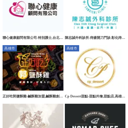
聯心健康顧問有限公司-特別護士,台北特
陳志誠外科診所-痔瘡開刀門診,彰化痔瘡
別護士,板橋特別護士,大安區特別護士
開刀門診,花壇痔瘡開刀門診
高雄市
高雄市
正好吃郭鹽酥雞-鹹酥雞加盟,鹹酥雞創
Cp Dessert甜點-甜點外燴,甜點店,高雄甜
業,高雄鹹酥雞加盟,台南鹹酥雞加盟
點外燴,三民區甜點外燴