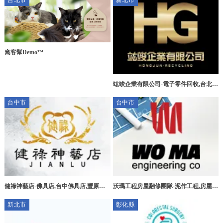
台北市
新北市
窩客幫Demo™
竑竣企業有限公司-電子零件回收,台北電
子零件回收,三峽區電子零件回收,新莊區
台中市
台中市
電子零件回收
健祿神藝店-佛具店,台中佛具店,豐原佛
沃瑪工程房屋翻修團隊-泥作工程,房屋拆
具店,宗教用品買賣
除,台中泥作工程,北屯泥作工程
新北市
彰化縣