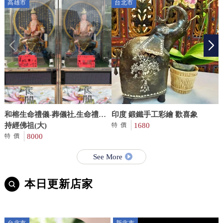
高雄市
台北市
和榕生命禮儀-葬儀社,生命禮儀
印度 鍛鐵手工彩繪 歡喜象
公司,高雄葬儀社,高雄生命禮儀
持經佛祖(大)
1680
特價
公司,前鎮區葬儀社,前鎮區生命
8000
P
特價
禮儀公司
See More
本日更新店家