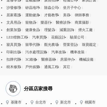
進修學習
金融服務
廣告招牌
禮儀公司
家俱訂製
沙發修理
矽晶地坪
除蟲公司
坐月子中心
居家看護
運動健身
才藝教學
美容
律師事務
文具用品
寵物店
樂器行
醫療診所
商業攝影
創業加盟
健康食品
理髮店
減重諮詢
煙火工廠
LED燈飾工程
汽車買賣
花藝設計
驗屋公司
寢具買賣
留學代辦
觀光農場
營業登記
珠寶鑑定
印刷出版
污水處理設施
汽車改裝
機車改裝
扣牌代辦
3C維修
醫療器材
房屋仲介
機械設備
樹木修剪
戶外娛樂
通風工程
其它
分區店家搜尋
基隆市
台北市
新北市
桃園市