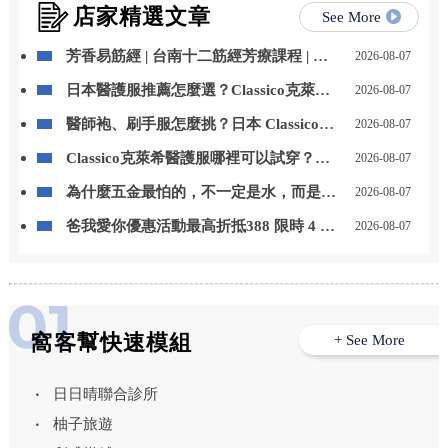
店家精選文章
See More
芳香易筋經 | 台南十二筋經芳療課程 | 台
2026-08-07
南芳療課程
日本醫護服推薦怎麼選？Classico克萊希
2026-08-07
醫護服特色、款式與選購重點一次看
醫師袍、刷手服怎麼挑？日本 Classico克
2026-08-07
萊希醫護服男女款式與挑選重點整理
Classico克萊希醫護服哪裡可以試穿？
2026-08-07
LAIYA 萊亞提供門市試穿與代訂服務
為什麼五金最怕的，不一定是水，而是
2026-08-07
「水一直留在上面」？台中居家鍍膜｜台
爸我愛你優惠活動最高折抵388 限時 4 天
2026-08-07
中室內鍍膜｜台中地板鍍膜｜台中家具鍍
優惠 折扣碼【8520】
膜｜台中浴室鍍膜｜台中廚房鍍膜
窩客幫快速模組
+ See More
日日晴聯合診所
柚子旅遊