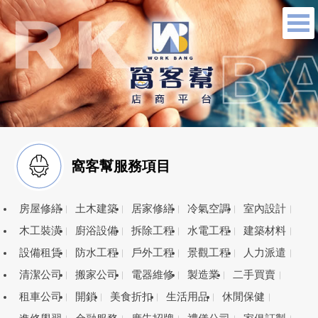
窩客幫服務項目
房屋修繕
土木建築
居家修繕
冷氣空調
室內設計
木工裝潢
廚浴設備
拆除工程
水電工程
建築材料
設備租賃
防水工程
戶外工程
景觀工程
人力派遣
清潔公司
搬家公司
電器維修
製造業
二手買賣
租車公司
開鎖
美食折扣
生活用品
休閒保健