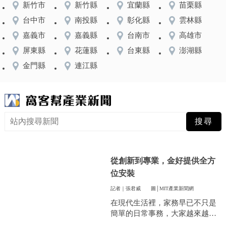
新竹市
新竹縣
宜蘭縣
苗栗縣
台中市
南投縣
彰化縣
雲林縣
嘉義市
嘉義縣
台南市
高雄市
屏東縣
花蓮縣
台東縣
澎湖縣
金門縣
連江縣
從創新到專業，金好提供全方
位安裝
記者｜張君威
圖│MIT產業新聞網
在現代生活裡，家務早已不只是
簡單的日常事務，大家越來越重
視方便和效率，尤其是曬衣服這