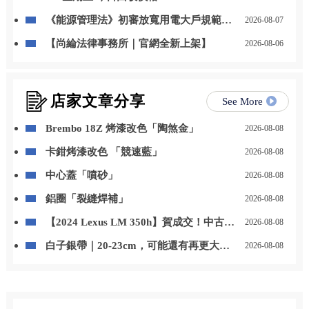
《能源管理法》初審放寬用電大戶規範，
2026-08-07
自用發電、儲能改二擇一
【尚綸法律事務所｜官網全新上架】
2026-08-06
店家文章分享
See More
Brembo 18Z 烤漆改色「陶煞金」
2026-08-08
卡鉗烤漆改色 「競速藍」
2026-08-08
中心蓋「噴砂」
2026-08-08
鋁圈「裂縫焊補」
2026-08-08
【2024 Lexus LM 350h】賀成交！中古車
2026-08-08
收購/汽車改裝/二手車買賣/桃園中古車收
白子銀帶｜20-23cm，可能還有再更大一
2026-08-08
購
些，但呎吋報小不報大?，歡迎洽詢，批
發零售，歡迎來店賞魚