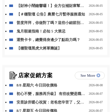
【財神小鬧鐘響囉！】全方位補財庫幫你
2026-08-05
「斬小人、迎貴人」！
【＃穩聖壇 公告】農曆七月暫停服務通知
2026-08-05
普度拜拜，你做對了嗎？這些小細節別忽
2026-08-05
略
鬼月順遂指南！必知 5 大禁忌
2026-08-05
運勢卡卡，總覺得身邊少了點助力嗎？
2026-08-05
【穩聖壇黑虎大將軍壽誕】
2026-08-05
店家促銷方案
See More
8/8 星期六 今日回收價格
2026-08-08
初心不變，服務再升級】 有些改變是職位
2026-08-07
的晉升，更是責任與感謝的累積。 自 115
安昱診所暖心祝賀：老爸您辛苦了，父親
2026-08-07
年 8 月 1 日起，我正式接任尚立汽車北台
節快樂！
中營業一部經理。
8/7 星期五 今日回收價格
2026-08-07