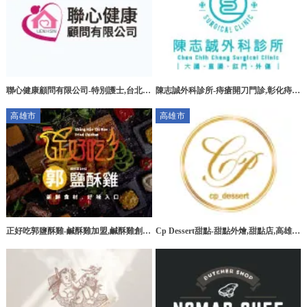
聯心健康顧問有限公司-特別護士,台北特
陳志誠外科診所-痔瘡開刀門診,彰化痔瘡
別護士,板橋特別護士,大安區特別護士
開刀門診,花壇痔瘡開刀門診
高雄市
高雄市
正好吃郭鹽酥雞-鹹酥雞加盟,鹹酥雞創
Cp Dessert甜點-甜點外燴,甜點店,高雄甜
業,高雄鹹酥雞加盟,台南鹹酥雞加盟
點外燴,三民區甜點外燴