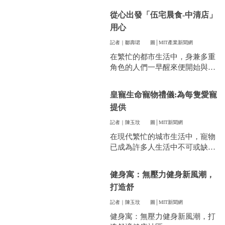
件看似小事卻常常讓人煩惱。像
從心出發「伍宅晨食-中清店」
是衣服太多、空間不夠，或是遇
用心
到突然變天，曬衣服真的讓不少
人感到頭疼。
記者｜鄒壽珺
圖│MIT產業新聞網
在繁忙的都市生活中，身兼多重
角色的人們一早醒來便開始與時
間賽跑，早餐成了開啟美好一天
的關鍵。
皇寵生命寵物禮儀:為每隻愛寵
提供
記者｜陳玉玟
圖│MIT新聞網
在現代繁忙的城市生活中，寵物
已成為許多人生活中不可或缺的
一部分。他們陪伴我們度過無數
個晨昏，帶來無限的歡樂和慰
健身寓：無壓力健身新風潮，
藉。當愛寵的生命走到盡頭時，
打造舒
飼主們往往陷入深深的悲傷，而
如何讓他們走得體面、安心，成
記者｜陳玉玟
圖│MIT新聞網
為每一位寵物家長們心中最重要
健身寓：無壓力健身新風潮，打
的訴求。