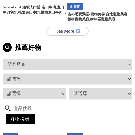
新北市
Nomad chef 遊牧人肉舖-進口牛肉,進口
牛肉宅配,桃園進口牛肉,桃園進口牛肉宅
吉の毛寶澡堂-寵物美容,台北寵物美容,
配
板橋寵物美容,樹林區寵物美容
See More
推薦好物