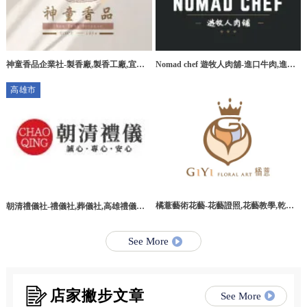
神童香品企業社-製香廠,製香工廠,宜蘭
Nomad chef 遊牧人肉舖-進口牛肉,進口
製香廠,環香工廠
牛肉宅配,桃園進口牛肉,桃園進口牛肉宅
高雄市
配
橘薏藝術花藝-花藝證照,花藝教學,乾燥
朝清禮儀社-禮儀社,葬儀社,高雄禮儀社,
花教學課程,台北乾燥花教學課程
高雄葬儀社,路竹區禮儀社,路竹區葬儀社
See More
店家撇步文章
See More