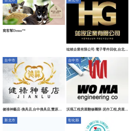
台北市
新北市
窩客幫Demo™
竑竣企業有限公司-電子零件回收,台北電
子零件回收,三峽區電子零件回收,新莊區
台中市
台中市
電子零件回收
健祿神藝店-佛具店,台中佛具店,豐原佛
沃瑪工程房屋翻修團隊-泥作工程,房屋拆
具店,宗教用品買賣
除,台中泥作工程,北屯泥作工程
新北市
彰化縣