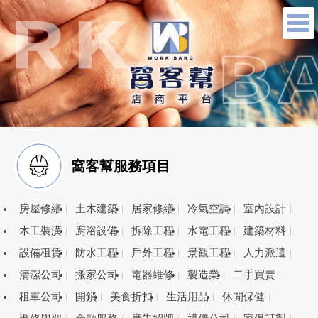
窩客幫服務項目
房屋修繕
土木建築
居家修繕
冷氣空調
室內設計
木工裝潢
廚浴設備
拆除工程
水電工程
建築材料
設備租賃
防水工程
戶外工程
景觀工程
人力派遣
清潔公司
搬家公司
電器維修
製造業
二手買賣
租車公司
開鎖
美食折扣
生活用品
休閒保健