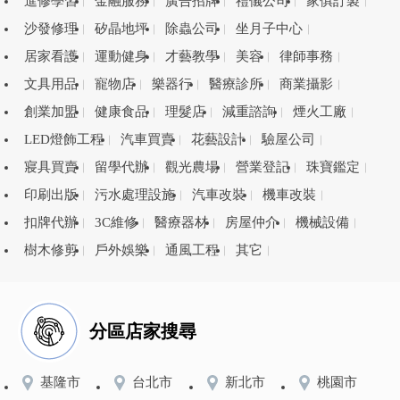
進修學習
金融服務
廣告招牌
禮儀公司
家俱訂製
沙發修理
矽晶地坪
除蟲公司
坐月子中心
居家看護
運動健身
才藝教學
美容
律師事務
文具用品
寵物店
樂器行
醫療診所
商業攝影
創業加盟
健康食品
理髮店
減重諮詢
煙火工廠
LED燈飾工程
汽車買賣
花藝設計
驗屋公司
寢具買賣
留學代辦
觀光農場
營業登記
珠寶鑑定
印刷出版
污水處理設施
汽車改裝
機車改裝
扣牌代辦
3C維修
醫療器材
房屋仲介
機械設備
樹木修剪
戶外娛樂
通風工程
其它
分區店家搜尋
基隆市
台北市
新北市
桃園市