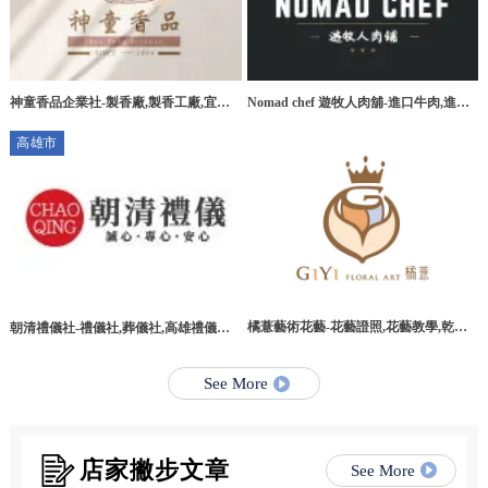
神童香品企業社-製香廠,製香工廠,宜蘭
Nomad chef 遊牧人肉舖-進口牛肉,進口
製香廠,環香工廠
牛肉宅配,桃園進口牛肉,桃園進口牛肉宅
高雄市
配
橘薏藝術花藝-花藝證照,花藝教學,乾燥
朝清禮儀社-禮儀社,葬儀社,高雄禮儀社,
花教學課程,台北乾燥花教學課程
高雄葬儀社,路竹區禮儀社,路竹區葬儀社
See More
店家撇步文章
See More