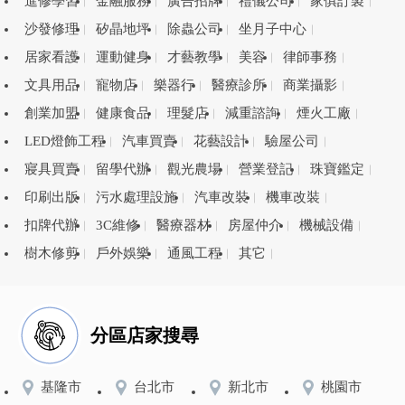
進修學習
金融服務
廣告招牌
禮儀公司
家俱訂製
沙發修理
矽晶地坪
除蟲公司
坐月子中心
居家看護
運動健身
才藝教學
美容
律師事務
文具用品
寵物店
樂器行
醫療診所
商業攝影
創業加盟
健康食品
理髮店
減重諮詢
煙火工廠
LED燈飾工程
汽車買賣
花藝設計
驗屋公司
寢具買賣
留學代辦
觀光農場
營業登記
珠寶鑑定
印刷出版
污水處理設施
汽車改裝
機車改裝
扣牌代辦
3C維修
醫療器材
房屋仲介
機械設備
樹木修剪
戶外娛樂
通風工程
其它
分區店家搜尋
基隆市
台北市
新北市
桃園市