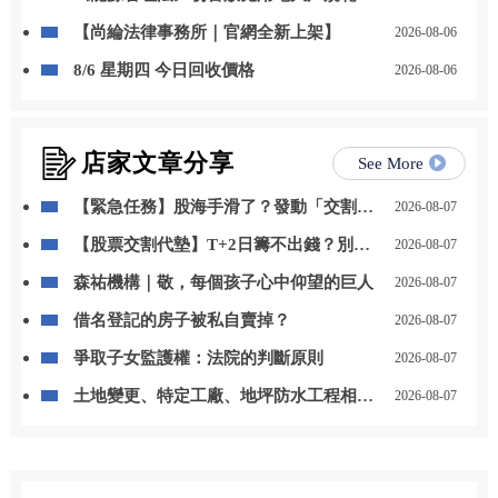
自用發電、儲能改二擇一
【尚綸法律事務所｜官網全新上架】
2026-08-06
8/6 星期四 今日回收價格
2026-08-06
店家文章分享
See More
【緊急任務】股海手滑了？發動「交割救
2026-08-07
援」魔法卡，秒殺違約大魔王！
【股票交割代墊】T+2日籌不出錢？別
2026-08-07
慌！3步驟神救援你的信用
森祐機構｜敬，每個孩子心中仰望的巨人
2026-08-07
借名登記的房子被私自賣掉？
2026-08-07
爭取子女監護權：法院的判斷原則
2026-08-07
土地變更、特定工廠、地坪防水工程相關
2026-08-07
問題