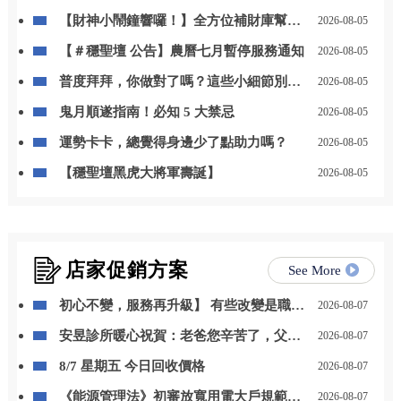
【財神小鬧鐘響囉！】全方位補財庫幫你
2026-08-05
「斬小人、迎貴人」！
【＃穩聖壇 公告】農曆七月暫停服務通知
2026-08-05
普度拜拜，你做對了嗎？這些小細節別忽
2026-08-05
略
鬼月順遂指南！必知 5 大禁忌
2026-08-05
運勢卡卡，總覺得身邊少了點助力嗎？
2026-08-05
【穩聖壇黑虎大將軍壽誕】
2026-08-05
店家促銷方案
See More
初心不變，服務再升級】 有些改變是職位
2026-08-07
的晉升，更是責任與感謝的累積。 自 115
安昱診所暖心祝賀：老爸您辛苦了，父親
2026-08-07
年 8 月 1 日起，我正式接任尚立汽車北台
節快樂！
中營業一部經理。
8/7 星期五 今日回收價格
2026-08-07
《能源管理法》初審放寬用電大戶規範，
2026-08-07