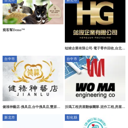
台北市
新北市
窩客幫Demo™
竑竣企業有限公司-電子零件回收,台北電
子零件回收,三峽區電子零件回收,新莊區
台中市
台中市
電子零件回收
健祿神藝店-佛具店,台中佛具店,豐原佛
沃瑪工程房屋翻修團隊-泥作工程,房屋拆
具店,宗教用品買賣
除,台中泥作工程,北屯泥作工程
新北市
彰化縣