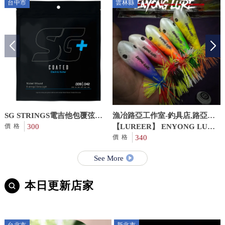
台中市
雲林縣
SG STRINGS電吉他包覆弦
漁冶路亞工作室-釣具店,路亞釣
.009 SG-5145C EX
300
具,雲林釣具店,雲林路亞釣具
【LUREER】 ENYONG LURE
價格
印尼手工製 跳曼 28克 曾文 魚
340
價格
虎 遠投 路亞 岸拋
See More
本日更新店家