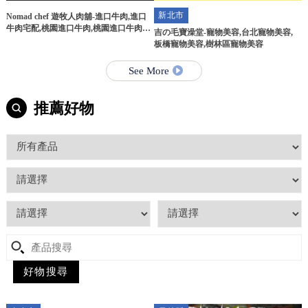
新北市
Nomad chef 遊牧人肉舖-進口牛肉,進口
牛肉宅配,桃園進口牛肉,桃園進口牛肉宅
吉の毛寶澡堂-寵物美容,台北寵物美容,
配
板橋寵物美容,樹林區寵物美容
See More
推薦好物