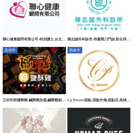
聯心健康顧問有限公司-特別護士,台北特
陳志誠外科診所-痔瘡開刀門診,彰化痔瘡
別護士,板橋特別護士,大安區特別護士
開刀門診,花壇痔瘡開刀門診
高雄市
高雄市
正好吃郭鹽酥雞-鹹酥雞加盟,鹹酥雞創
Cp Dessert甜點-甜點外燴,甜點店,高雄甜
業,高雄鹹酥雞加盟,台南鹹酥雞加盟
點外燴,三民區甜點外燴