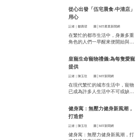
件看似小事卻常常讓人煩惱。像
從心出發「伍宅晨食-中清店」
是衣服太多、空間不夠，或是遇
用心
到突然變天，曬衣服真的讓不少
人感到頭疼。
記者｜鄒壽珺
圖│MIT產業新聞網
在繁忙的都市生活中，身兼多重
角色的人們一早醒來便開始與時
間賽跑，早餐成了開啟美好一天
的關鍵。
皇寵生命寵物禮儀:為每隻愛寵
提供
記者｜陳玉玟
圖│MIT新聞網
在現代繁忙的城市生活中，寵物
已成為許多人生活中不可或缺的
一部分。他們陪伴我們度過無數
個晨昏，帶來無限的歡樂和慰
健身寓：無壓力健身新風潮，
藉。當愛寵的生命走到盡頭時，
打造舒
飼主們往往陷入深深的悲傷，而
如何讓他們走得體面、安心，成
記者｜陳玉玟
圖│MIT新聞網
為每一位寵物家長們心中最重要
健身寓：無壓力健身新風潮，打
的訴求。