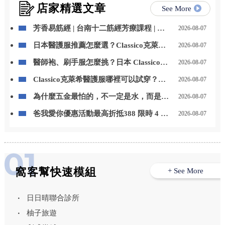
店家精選文章
See More
芳香易筋經 | 台南十二筋經芳療課程 | 台
2026-08-07
南芳療課程
日本醫護服推薦怎麼選？Classico克萊希
2026-08-07
醫護服特色、款式與選購重點一次看
醫師袍、刷手服怎麼挑？日本 Classico克
2026-08-07
萊希醫護服男女款式與挑選重點整理
Classico克萊希醫護服哪裡可以試穿？
2026-08-07
LAIYA 萊亞提供門市試穿與代訂服務
為什麼五金最怕的，不一定是水，而是
2026-08-07
「水一直留在上面」？台中居家鍍膜｜台
爸我愛你優惠活動最高折抵388 限時 4 天
2026-08-07
中室內鍍膜｜台中地板鍍膜｜台中家具鍍
優惠 折扣碼【8520】
膜｜台中浴室鍍膜｜台中廚房鍍膜
窩客幫快速模組
+ See More
日日晴聯合診所
柚子旅遊