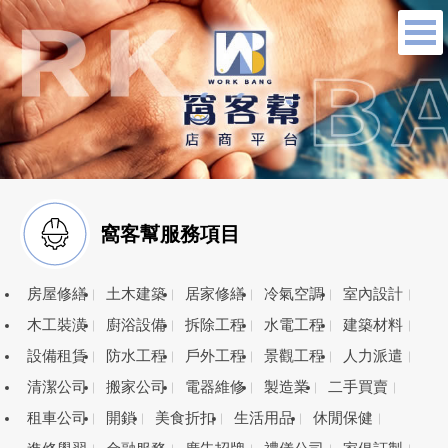
窩客幫服務項目
房屋修繕
土木建築
居家修繕
冷氣空調
室內設計
木工裝潢
廚浴設備
拆除工程
水電工程
建築材料
設備租賃
防水工程
戶外工程
景觀工程
人力派遣
清潔公司
搬家公司
電器維修
製造業
二手買賣
租車公司
開鎖
美食折扣
生活用品
休閒保健