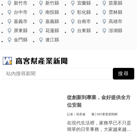
新竹市
新竹縣
宜蘭縣
苗栗縣
台中市
南投縣
彰化縣
雲林縣
嘉義市
嘉義縣
台南市
高雄市
屏東縣
花蓮縣
台東縣
澎湖縣
金門縣
連江縣
從創新到專業，金好提供全方
位安裝
記者｜張君威
圖│MIT產業新聞網
在現代生活裡，家務早已不只是
簡單的日常事務，大家越來越重
視方便和效率，尤其是曬衣服這