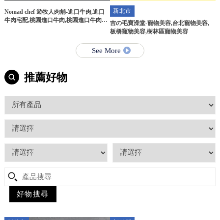
新北市
Nomad chef 遊牧人肉舖-進口牛肉,進口
牛肉宅配,桃園進口牛肉,桃園進口牛肉宅
吉の毛寶澡堂-寵物美容,台北寵物美容,
配
板橋寵物美容,樹林區寵物美容
See More
推薦好物