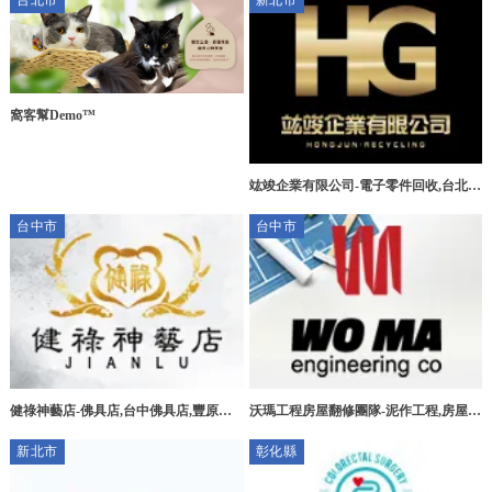
台北市
新北市
窩客幫Demo™
竑竣企業有限公司-電子零件回收,台北電
子零件回收,三峽區電子零件回收,新莊區
台中市
台中市
電子零件回收
健祿神藝店-佛具店,台中佛具店,豐原佛
沃瑪工程房屋翻修團隊-泥作工程,房屋拆
具店,宗教用品買賣
除,台中泥作工程,北屯泥作工程
新北市
彰化縣