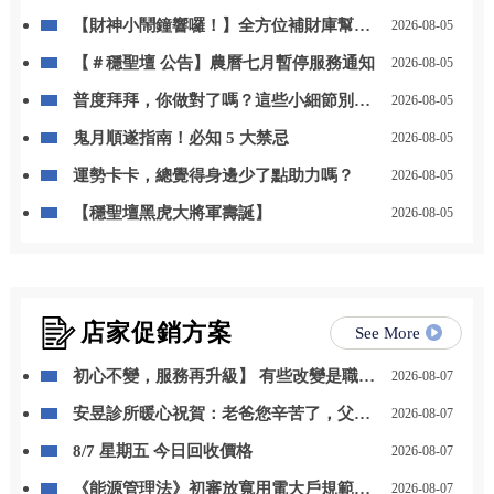
【財神小鬧鐘響囉！】全方位補財庫幫你
2026-08-05
「斬小人、迎貴人」！
【＃穩聖壇 公告】農曆七月暫停服務通知
2026-08-05
普度拜拜，你做對了嗎？這些小細節別忽
2026-08-05
略
鬼月順遂指南！必知 5 大禁忌
2026-08-05
運勢卡卡，總覺得身邊少了點助力嗎？
2026-08-05
【穩聖壇黑虎大將軍壽誕】
2026-08-05
店家促銷方案
See More
初心不變，服務再升級】 有些改變是職位
2026-08-07
的晉升，更是責任與感謝的累積。 自 115
安昱診所暖心祝賀：老爸您辛苦了，父親
2026-08-07
年 8 月 1 日起，我正式接任尚立汽車北台
節快樂！
中營業一部經理。
8/7 星期五 今日回收價格
2026-08-07
《能源管理法》初審放寬用電大戶規範，
2026-08-07