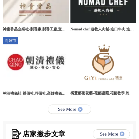
神童香品企業社-製香廠,製香工廠,宜蘭
Nomad chef 遊牧人肉舖-進口牛肉,進口
製香廠,環香工廠
牛肉宅配,桃園進口牛肉,桃園進口牛肉宅
高雄市
配
橘薏藝術花藝-花藝證照,花藝教學,乾燥
朝清禮儀社-禮儀社,葬儀社,高雄禮儀社,
花教學課程,台北乾燥花教學課程
高雄葬儀社,路竹區禮儀社,路竹區葬儀社
See More
店家撇步文章
See More