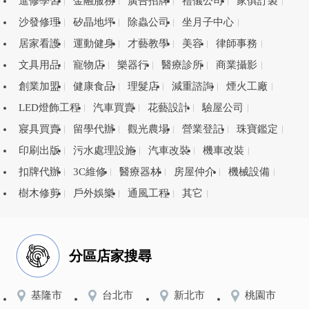
進修學習
金融服務
廣告招牌
禮儀公司
家俱訂製
沙發修理
矽晶地坪
除蟲公司
坐月子中心
居家看護
運動健身
才藝教學
美容
律師事務
文具用品
寵物店
樂器行
醫療診所
商業攝影
創業加盟
健康食品
理髮店
減重諮詢
煙火工廠
LED燈飾工程
汽車買賣
花藝設計
驗屋公司
寢具買賣
留學代辦
觀光農場
營業登記
珠寶鑑定
印刷出版
污水處理設施
汽車改裝
機車改裝
扣牌代辦
3C維修
醫療器材
房屋仲介
機械設備
樹木修剪
戶外娛樂
通風工程
其它
分區店家搜尋
基隆市
台北市
新北市
桃園市