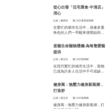
件看似小事卻常常讓人煩惱。像
從心出發「伍宅晨食-中清店」
是衣服太多、空間不夠，或是遇
用心
到突然變天，曬衣服真的讓不少
人感到頭疼。
記者｜鄒壽珺
圖│MIT產業新聞網
在繁忙的都市生活中，身兼多重
角色的人們一早醒來便開始與時
間賽跑，早餐成了開啟美好一天
的關鍵。
皇寵生命寵物禮儀:為每隻愛寵
提供
記者｜陳玉玟
圖│MIT新聞網
在現代繁忙的城市生活中，寵物
已成為許多人生活中不可或缺的
一部分。他們陪伴我們度過無數
個晨昏，帶來無限的歡樂和慰
健身寓：無壓力健身新風潮，
藉。當愛寵的生命走到盡頭時，
打造舒
飼主們往往陷入深深的悲傷，而
如何讓他們走得體面、安心，成
記者｜陳玉玟
圖│MIT新聞網
為每一位寵物家長們心中最重要
健身寓：無壓力健身新風潮，打
的訴求。