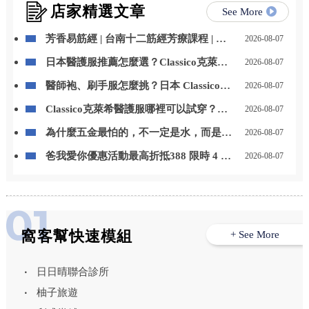
店家精選文章
See More
芳香易筋經 | 台南十二筋經芳療課程 | 台
2026-08-07
南芳療課程
日本醫護服推薦怎麼選？Classico克萊希
2026-08-07
醫護服特色、款式與選購重點一次看
醫師袍、刷手服怎麼挑？日本 Classico克
2026-08-07
萊希醫護服男女款式與挑選重點整理
Classico克萊希醫護服哪裡可以試穿？
2026-08-07
LAIYA 萊亞提供門市試穿與代訂服務
為什麼五金最怕的，不一定是水，而是
2026-08-07
「水一直留在上面」？台中居家鍍膜｜台
爸我愛你優惠活動最高折抵388 限時 4 天
2026-08-07
中室內鍍膜｜台中地板鍍膜｜台中家具鍍
優惠 折扣碼【8520】
膜｜台中浴室鍍膜｜台中廚房鍍膜
窩客幫快速模組
+ See More
日日晴聯合診所
柚子旅遊