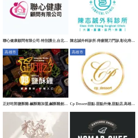
聯心健康顧問有限公司-特別護士,台北特
陳志誠外科診所-痔瘡開刀門診,彰化痔瘡
別護士,板橋特別護士,大安區特別護士
開刀門診,花壇痔瘡開刀門診
高雄市
高雄市
正好吃郭鹽酥雞-鹹酥雞加盟,鹹酥雞創
Cp Dessert甜點-甜點外燴,甜點店,高雄甜
業,高雄鹹酥雞加盟,台南鹹酥雞加盟
點外燴,三民區甜點外燴