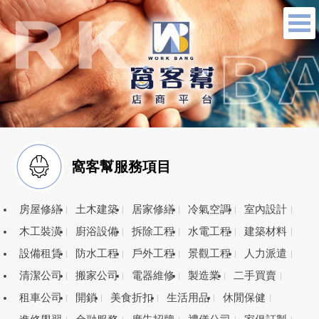
窩客幫服務項目
房屋修繕
土木建築
居家修繕
冷氣空調
室內設計
木工裝潢
廚浴設備
拆除工程
水電工程
建築材料
設備租賃
防水工程
戶外工程
景觀工程
人力派遣
清潔公司
搬家公司
電器維修
製造業
二手買賣
租車公司
開鎖
美食折扣
生活用品
休閒保健