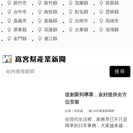
新竹市
新竹縣
宜蘭縣
苗栗縣
台中市
南投縣
彰化縣
雲林縣
嘉義市
嘉義縣
台南市
高雄市
屏東縣
花蓮縣
台東縣
澎湖縣
金門縣
連江縣
從創新到專業，金好提供全方
位安裝
記者｜張君威
圖│MIT產業新聞網
在現代生活裡，家務早已不只是
簡單的日常事務，大家越來越重
視方便和效率，尤其是曬衣服這