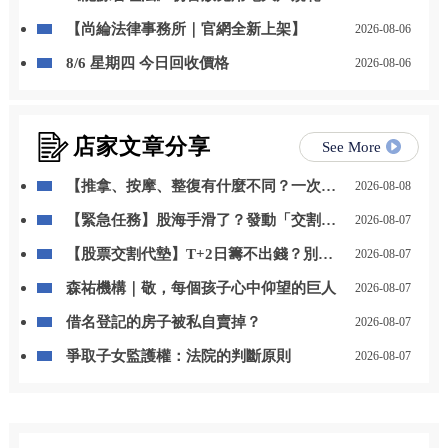
自用發電、儲能改二擇一
【尚綸法律事務所｜官網全新上架】
2026-08-06
8/6 星期四 今日回收價格
2026-08-06
店家文章分享
See More
【推拿、按摩、整復有什麼不同？一次看
2026-08-08
懂傳統整復推拿的差別】
【緊急任務】股海手滑了？發動「交割救
2026-08-07
援」魔法卡，秒殺違約大魔王！
【股票交割代墊】T+2日籌不出錢？別
2026-08-07
慌！3步驟神救援你的信用
森祐機構｜敬，每個孩子心中仰望的巨人
2026-08-07
借名登記的房子被私自賣掉？
2026-08-07
爭取子女監護權：法院的判斷原則
2026-08-07