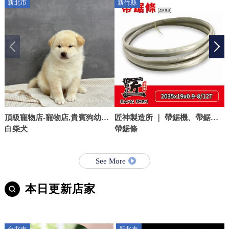
新北市
新竹縣
頂級寵物店-寵物店,貴賓狗幼犬,
匠神製造所 ｜ 帶鋸機、帶鋸
台北寵物店,板橋貴賓狗幼犬,
白柴犬
條、軍刀鋸片
帶鋸條
See More
本日更新店家