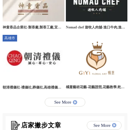
神童香品企業社-製香廠,製香工廠,宜蘭
Nomad chef 遊牧人肉舖-進口牛肉,進口
製香廠,環香工廠
牛肉宅配,桃園進口牛肉,桃園進口牛肉宅
高雄市
配
橘薏藝術花藝-花藝證照,花藝教學,乾燥
朝清禮儀社-禮儀社,葬儀社,高雄禮儀社,
花教學課程,台北乾燥花教學課程
高雄葬儀社,路竹區禮儀社,路竹區葬儀社
See More
店家撇步文章
See More