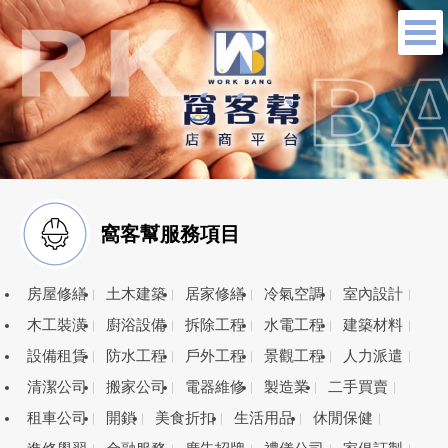
窩客幫服務項目
房屋修繕
土木建築
居家修繕
冷氣空調
室內設計
木工裝潢
廚浴設備
拆除工程
水電工程
建築材料
設備租賃
防水工程
戶外工程
景觀工程
人力派遣
清潔公司
搬家公司
電器維修
製造業
二手買賣
租車公司
開鎖
美食折扣
生活用品
休閒保健