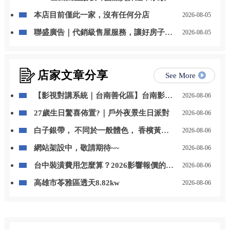
事業蜂產品特等獎
本店目前僅此一家，沒有任何分店
2026-08-05
聯盛廣告｜代銷級售屋服務，讓好房子被
2026-08-05
看見，讓好價值被實現
店家文章分享
See More
【影視對講系統｜台南善化區】台南影視
2026-08-06
對講｜善化區影視對講
27歲生日驚喜佈置?｜戶外夜景生日派對
2026-08-06
白子銀帶， 不同於一般體色， 香檳黃的
2026-08-06
色澤搭配銀帶線條， 越看越有味道，耐看
網站架設中，敬請期待~~
2026-08-06
型代表。 喜歡這種清爽質感的魚， 歡迎
來店賞魚。 ? 店內現貨 / 官網可下單 ? 私
台中裝潢費用怎麼算？2026影響報價的5
2026-08-06
訊可協助挑選 地址：高雄市美濃區成功路
個關鍵
46號 官方line:@awh29
高雄市苓雅區透天8.82kw
2026-08-06