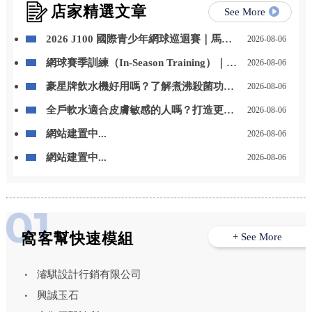
店家精選文章
See More
2026 J100 國際青少年網球巡迴賽｜馬來
2026-08-06
西亞站 勇奪冠軍
網球賽季訓練（In-Season Training）｜如
2026-08-06
何兼顧比賽與體能
豪星牌飲水機好用嗎？了解煮沸殺菌功能
2026-08-06
與日常飲水優勢 – 高雄豪星牌飲水機｜高
全戶軟水適合皮膚敏感的人嗎？打造更舒
2026-08-06
雄飲水機推薦
適的居家用水環境 – 高雄全戶軟水安裝｜
網站建置中...
2026-08-06
高雄全戶軟水設備安裝
網站建置中...
2026-08-06
窩客幫快速模組
+ See More
濬騏設計行銷有限公司
興誠玉石