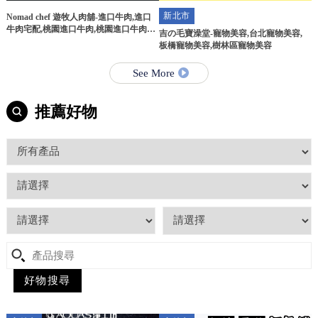
新北市
Nomad chef 遊牧人肉舖-進口牛肉,進口
牛肉宅配,桃園進口牛肉,桃園進口牛肉宅
吉の毛寶澡堂-寵物美容,台北寵物美容,
配
板橋寵物美容,樹林區寵物美容
See More
推薦好物