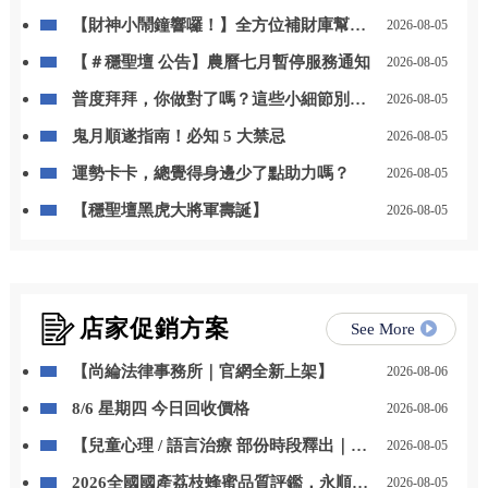
【財神小鬧鐘響囉！】全方位補財庫幫你
2026-08-05
「斬小人、迎貴人」！
【＃穩聖壇 公告】農曆七月暫停服務通知
2026-08-05
普度拜拜，你做對了嗎？這些小細節別忽
2026-08-05
略
鬼月順遂指南！必知 5 大禁忌
2026-08-05
運勢卡卡，總覺得身邊少了點助力嗎？
2026-08-05
【穩聖壇黑虎大將軍壽誕】
2026-08-05
店家促銷方案
See More
【尚綸法律事務所｜官網全新上架】
2026-08-06
8/6 星期四 今日回收價格
2026-08-06
【兒童心理 / 語言治療 部份時段釋出｜開
2026-08-05
放預約】
2026全國國產荔枝蜂蜜品質評鑑，永順豐
2026-08-05