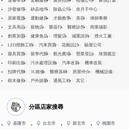
進修學習
金融服務
廣告招牌
禮儀公司
家俱訂製
沙發修理
矽晶地坪
除蟲公司
坐月子中心
居家看護
運動健身
才藝教學
美容
律師事務
文具用品
寵物店
樂器行
醫療診所
商業攝影
創業加盟
健康食品
理髮店
減重諮詢
煙火工廠
LED燈飾工程
汽車買賣
花藝設計
驗屋公司
寢具買賣
留學代辦
觀光農場
營業登記
珠寶鑑定
印刷出版
污水處理設施
汽車改裝
機車改裝
扣牌代辦
3C維修
醫療器材
房屋仲介
機械設備
樹木修剪
戶外娛樂
通風工程
其它
分區店家搜尋
基隆市
台北市
新北市
桃園市