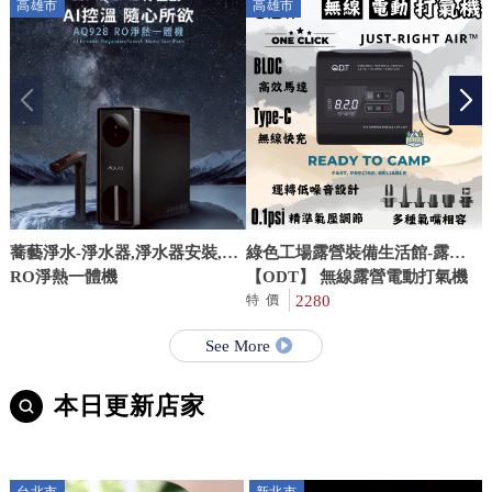
高雄市
高雄市
蕎藝淨水-淨水器,淨水器安裝,高
綠色工場露營裝備生活館-露營
雄淨水器,左營淨水器安裝
RO淨熱一體機
用品店,高雄露營用品店,仁武區
【ODT】 無線露營電動打氣機
露營用品店
2280
特價
See More
本日更新店家