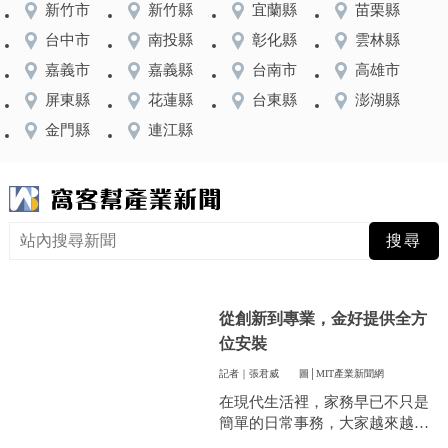
新竹市
新竹縣
宜蘭縣
苗栗縣
台中市
南投縣
彰化縣
雲林縣
嘉義市
嘉義縣
台南市
高雄市
屏東縣
花蓮縣
台東縣
澎湖縣
金門縣
連江縣
從創新到專業，金好提供全方
位安裝
記者｜張君威
圖│MIT產業新聞網
在現代生活裡，家務早已不只是
簡單的日常事務，大家越來越重
視方便和效率，尤其是曬衣服這