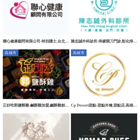
聯心健康顧問有限公司-特別護士,台北特
陳志誠外科診所-痔瘡開刀門診,彰化痔瘡
別護士,板橋特別護士,大安區特別護士
開刀門診,花壇痔瘡開刀門診
高雄市
高雄市
正好吃郭鹽酥雞-鹹酥雞加盟,鹹酥雞創
Cp Dessert甜點-甜點外燴,甜點店,高雄甜
業,高雄鹹酥雞加盟,台南鹹酥雞加盟
點外燴,三民區甜點外燴