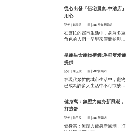
件看似小事卻常常讓人煩惱。像
從心出發「伍宅晨食-中清店」
是衣服太多、空間不夠，或是遇
用心
到突然變天，曬衣服真的讓不少
人感到頭疼。
記者｜鄒壽珺
圖│MIT產業新聞網
在繁忙的都市生活中，身兼多重
角色的人們一早醒來便開始與時
間賽跑，早餐成了開啟美好一天
的關鍵。
皇寵生命寵物禮儀:為每隻愛寵
提供
記者｜陳玉玟
圖│MIT新聞網
在現代繁忙的城市生活中，寵物
已成為許多人生活中不可或缺的
一部分。他們陪伴我們度過無數
個晨昏，帶來無限的歡樂和慰
健身寓：無壓力健身新風潮，
藉。當愛寵的生命走到盡頭時，
打造舒
飼主們往往陷入深深的悲傷，而
如何讓他們走得體面、安心，成
記者｜陳玉玟
圖│MIT新聞網
為每一位寵物家長們心中最重要
健身寓：無壓力健身新風潮，打
的訴求。