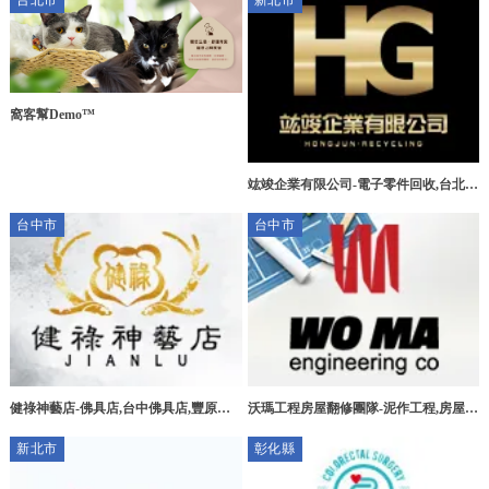
台北市
新北市
窩客幫Demo™
竑竣企業有限公司-電子零件回收,台北電
子零件回收,三峽區電子零件回收,新莊區
台中市
台中市
電子零件回收
健祿神藝店-佛具店,台中佛具店,豐原佛
沃瑪工程房屋翻修團隊-泥作工程,房屋拆
具店,宗教用品買賣
除,台中泥作工程,北屯泥作工程
新北市
彰化縣