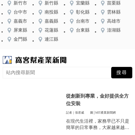
新竹市
新竹縣
宜蘭縣
苗栗縣
台中市
南投縣
彰化縣
雲林縣
嘉義市
嘉義縣
台南市
高雄市
屏東縣
花蓮縣
台東縣
澎湖縣
金門縣
連江縣
從創新到專業，金好提供全方
位安裝
記者｜張君威
圖│MIT產業新聞網
在現代生活裡，家務早已不只是
簡單的日常事務，大家越來越重
視方便和效率，尤其是曬衣服這