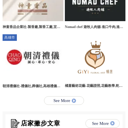
神童香品企業社-製香廠,製香工廠,宜蘭
Nomad chef 遊牧人肉舖-進口牛肉,進口
製香廠,環香工廠
牛肉宅配,桃園進口牛肉,桃園進口牛肉宅
高雄市
配
橘薏藝術花藝-花藝證照,花藝教學,乾燥
朝清禮儀社-禮儀社,葬儀社,高雄禮儀社,
花教學課程,台北乾燥花教學課程
高雄葬儀社,路竹區禮儀社,路竹區葬儀社
See More
店家撇步文章
See More