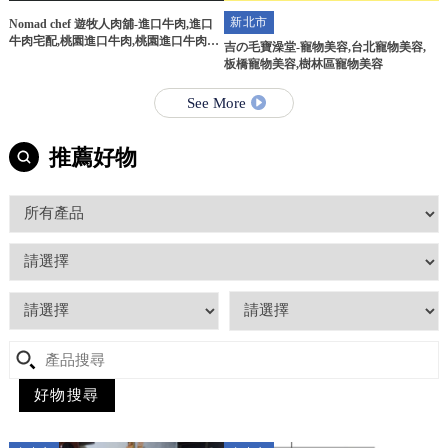
新北市
Nomad chef 遊牧人肉舖-進口牛肉,進口
牛肉宅配,桃園進口牛肉,桃園進口牛肉宅
吉の毛寶澡堂-寵物美容,台北寵物美容,
配
板橋寵物美容,樹林區寵物美容
See More
推薦好物