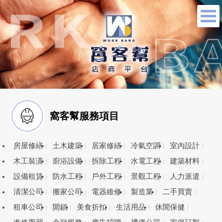
窩客幫服務項目
房屋修繕
土木建築
居家修繕
冷氣空調
室內設計
木工裝潢
廚浴設備
拆除工程
水電工程
建築材料
設備租賃
防水工程
戶外工程
景觀工程
人力派遣
清潔公司
搬家公司
電器維修
製造業
二手買賣
租車公司
開鎖
美食折扣
生活用品
休閒保健