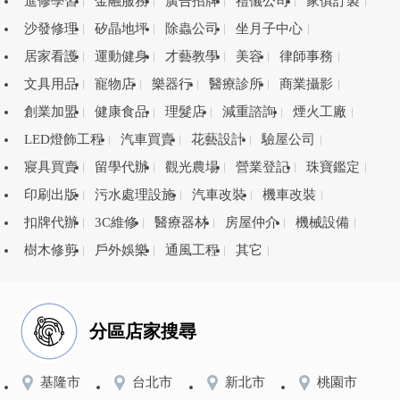
進修學習
金融服務
廣告招牌
禮儀公司
家俱訂製
沙發修理
矽晶地坪
除蟲公司
坐月子中心
居家看護
運動健身
才藝教學
美容
律師事務
文具用品
寵物店
樂器行
醫療診所
商業攝影
創業加盟
健康食品
理髮店
減重諮詢
煙火工廠
LED燈飾工程
汽車買賣
花藝設計
驗屋公司
寢具買賣
留學代辦
觀光農場
營業登記
珠寶鑑定
印刷出版
污水處理設施
汽車改裝
機車改裝
扣牌代辦
3C維修
醫療器材
房屋仲介
機械設備
樹木修剪
戶外娛樂
通風工程
其它
分區店家搜尋
基隆市
台北市
新北市
桃園市