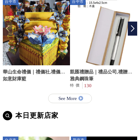
台中市
台中市
華山生命禮儀｜禮儀社,禮儀社
凱匯禮贈品｜禮品公司,禮贈品
推薦,台中禮儀社,清水禮儀社
如意財庫籃
公司,台中禮品公司,豐原廟會背
雅典鋼珠筆
心訂製
130
特價
See More
本日更新店家