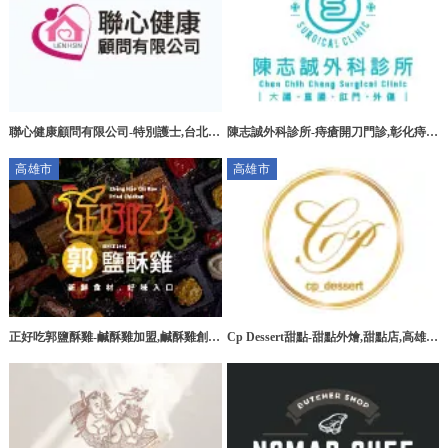
聯心健康顧問有限公司-特別護士,台北特
陳志誠外科診所-痔瘡開刀門診,彰化痔瘡
別護士,板橋特別護士,大安區特別護士
開刀門診,花壇痔瘡開刀門診
高雄市
高雄市
正好吃郭鹽酥雞-鹹酥雞加盟,鹹酥雞創
Cp Dessert甜點-甜點外燴,甜點店,高雄甜
業,高雄鹹酥雞加盟,台南鹹酥雞加盟
點外燴,三民區甜點外燴