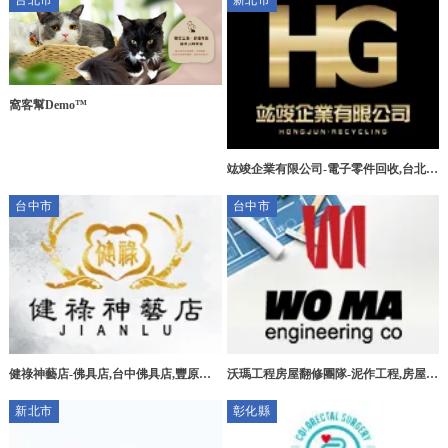
台北市
新北市
窩客幫Demo™
竑竣企業有限公司-電子零件回收,台北電
子零件回收,三峽區電子零件回收,新莊區
台中市
台中市
電子零件回收
健祿神藝店-佛具店,台中佛具店,豐原佛
沃瑪工程房屋翻修團隊-泥作工程,房屋拆
具店,宗教用品買賣
除,台中泥作工程,北屯泥作工程
新北市
彰化縣