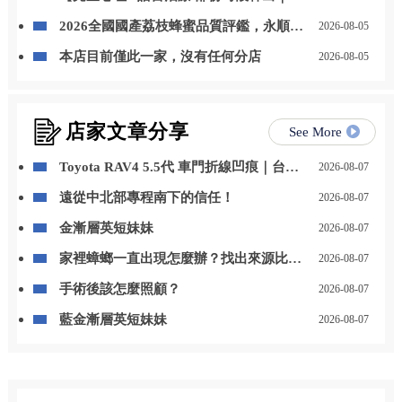
放預約】
2026全國國產荔枝蜂蜜品質評鑑，永順豐
2026-08-05
事業蜂產品特等獎
本店目前僅此一家，沒有任何分店
2026-08-05
店家文章分享
See More
Toyota RAV4 5.5代 車門折線凹痕｜台北
2026-08-07
凹痕修復｜新莊凹痕修復
遠從中北部專程南下的信任！
2026-08-07
金漸層英短妹妹
2026-08-07
家裡蟑螂一直出現怎麼辦？找出來源比一
2026-08-07
直噴藥更重要/高雄除蟑螂,高雄除蟑螂推
手術後該怎麼照顧？
2026-08-07
薦,高雄蟑螂防治,高雄除蟲,高雄環境消毒
藍金漸層英短妹妹
2026-08-07