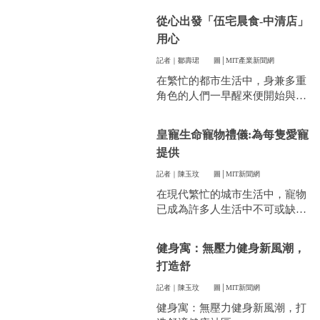
件看似小事卻常常讓人煩惱。像
從心出發「伍宅晨食-中清店」
是衣服太多、空間不夠，或是遇
用心
到突然變天，曬衣服真的讓不少
人感到頭疼。
記者｜鄒壽珺
圖│MIT產業新聞網
在繁忙的都市生活中，身兼多重
角色的人們一早醒來便開始與時
間賽跑，早餐成了開啟美好一天
的關鍵。
皇寵生命寵物禮儀:為每隻愛寵
提供
記者｜陳玉玟
圖│MIT新聞網
在現代繁忙的城市生活中，寵物
已成為許多人生活中不可或缺的
一部分。他們陪伴我們度過無數
個晨昏，帶來無限的歡樂和慰
健身寓：無壓力健身新風潮，
藉。當愛寵的生命走到盡頭時，
打造舒
飼主們往往陷入深深的悲傷，而
如何讓他們走得體面、安心，成
記者｜陳玉玟
圖│MIT新聞網
為每一位寵物家長們心中最重要
健身寓：無壓力健身新風潮，打
的訴求。