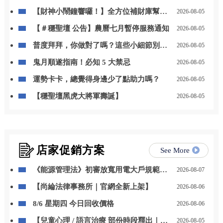
【財神小鬧鐘響囉！】全方位補財庫幫你
2026-08-05
「斬小人、迎貴人」！
【＃穩聖壇 公告】農曆七月暫停服務通知
2026-08-05
普度拜拜，你做對了嗎？這些小細節別忽
2026-08-05
略
鬼月順遂指南！必知 5 大禁忌
2026-08-05
運勢卡卡，總覺得身邊少了點助力嗎？
2026-08-05
【穩聖壇黑虎大將軍壽誕】
2026-08-05
店家促銷方案
See More
《能源管理法》初審放寬用電大戶規範，
2026-08-07
自用發電、儲能改二擇一
【尚綸法律事務所｜官網全新上架】
2026-08-06
8/6 星期四 今日回收價格
2026-08-06
【兒童心理 / 語言治療 部份時段釋出｜開
2026-08-05