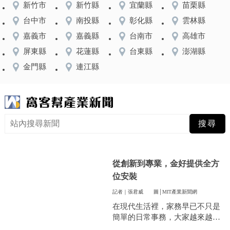
新竹市
新竹縣
宜蘭縣
苗栗縣
台中市
南投縣
彰化縣
雲林縣
嘉義市
嘉義縣
台南市
高雄市
屏東縣
花蓮縣
台東縣
澎湖縣
金門縣
連江縣
從創新到專業，金好提供全方
位安裝
記者｜張君威
圖│MIT產業新聞網
在現代生活裡，家務早已不只是
簡單的日常事務，大家越來越重
視方便和效率，尤其是曬衣服這