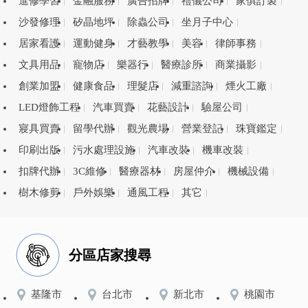
進修學習
金融服務
廣告招牌
禮儀公司
家俱訂製
沙發修理
矽晶地坪
除蟲公司
坐月子中心
居家看護
運動健身
才藝教學
美容
律師事務
文具用品
寵物店
樂器行
醫療診所
商業攝影
創業加盟
健康食品
理髮店
減重諮詢
煙火工廠
LED燈飾工程
汽車買賣
花藝設計
驗屋公司
寢具買賣
留學代辦
觀光農場
營業登記
珠寶鑑定
印刷出版
污水處理設施
汽車改裝
機車改裝
扣牌代辦
3C維修
醫療器材
房屋仲介
機械設備
樹木修剪
戶外娛樂
通風工程
其它
分區店家搜尋
基隆市
台北市
新北市
桃園市