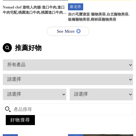
新北市
Nomad chef 遊牧人肉舖-進口牛肉,進口
牛肉宅配,桃園進口牛肉,桃園進口牛肉宅
吉の毛寶澡堂-寵物美容,台北寵物美容,
配
板橋寵物美容,樹林區寵物美容
See More
推薦好物