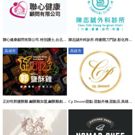
聯心健康顧問有限公司-特別護士,台北特
陳志誠外科診所-痔瘡開刀門診,彰化痔瘡
別護士,板橋特別護士,大安區特別護士
開刀門診,花壇痔瘡開刀門診
高雄市
高雄市
正好吃郭鹽酥雞-鹹酥雞加盟,鹹酥雞創
Cp Dessert甜點-甜點外燴,甜點店,高雄甜
業,高雄鹹酥雞加盟,台南鹹酥雞加盟
點外燴,三民區甜點外燴