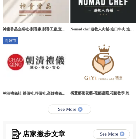
神童香品企業社-製香廠,製香工廠,宜蘭
Nomad chef 遊牧人肉舖-進口牛肉,進口
製香廠,環香工廠
牛肉宅配,桃園進口牛肉,桃園進口牛肉宅
高雄市
配
橘薏藝術花藝-花藝證照,花藝教學,乾燥
朝清禮儀社-禮儀社,葬儀社,高雄禮儀社,
花教學課程,台北乾燥花教學課程
高雄葬儀社,路竹區禮儀社,路竹區葬儀社
See More
店家撇步文章
See More