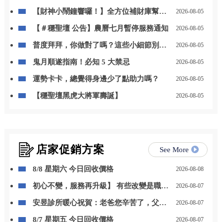
【財神小鬧鐘響囉！】全方位補財庫幫你
2026-08-05
「斬小人、迎貴人」！
【＃穩聖壇 公告】農曆七月暫停服務通知
2026-08-05
普度拜拜，你做對了嗎？這些小細節別忽
2026-08-05
略
鬼月順遂指南！必知 5 大禁忌
2026-08-05
運勢卡卡，總覺得身邊少了點助力嗎？
2026-08-05
【穩聖壇黑虎大將軍壽誕】
2026-08-05
店家促銷方案
See More
8/8 星期六 今日回收價格
2026-08-08
初心不變，服務再升級】 有些改變是職位
2026-08-07
的晉升，更是責任與感謝的累積。 自 115
安昱診所暖心祝賀：老爸您辛苦了，父親
2026-08-07
年 8 月 1 日起，我正式接任尚立汽車北台
節快樂！
中營業一部經理。
8/7 星期五 今日回收價格
2026-08-07