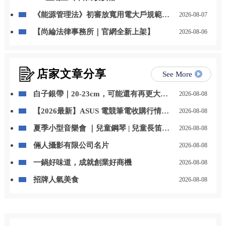
《能源管理法》初審放寬用電大戶規範，
2026-08-07
自用發電、儲能改二擇一
【尚綸法律事務所｜官網全新上架】
2026-08-06
店家文章分享
See More
白子銀帶｜20-23cm，可能還有再更大一
2026-08-08
些，但呎吋報小不報大?，歡迎洽詢，批
【2026最新】ASUS 電競筆電收購行情大
2026-08-08
發零售，歡迎來店賞魚
公開！ROG、TUF 二手回收價怎麼評
夏季小型音樂會 ｜兒童鋼琴 | 兒童長笛｜
2026-08-08
估？ | 台中收購筆電 | 高價收購筆電
幼兒小提琴｜台中音樂教室推薦
倆人攝影有限公司名片
2026-08-08
一鍋好味道，成就創業好商機
2026-08-08
招牌人氣美食
2026-08-08