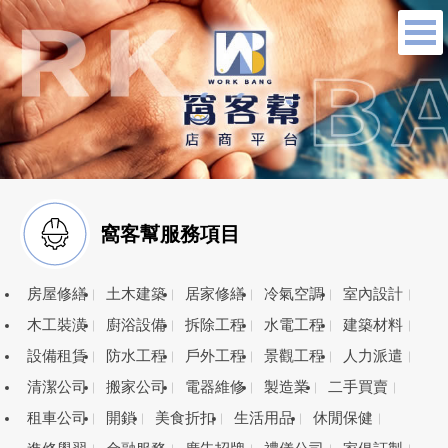
窩客幫服務項目
房屋修繕
土木建築
居家修繕
冷氣空調
室內設計
木工裝潢
廚浴設備
拆除工程
水電工程
建築材料
設備租賃
防水工程
戶外工程
景觀工程
人力派遣
清潔公司
搬家公司
電器維修
製造業
二手買賣
租車公司
開鎖
美食折扣
生活用品
休閒保健