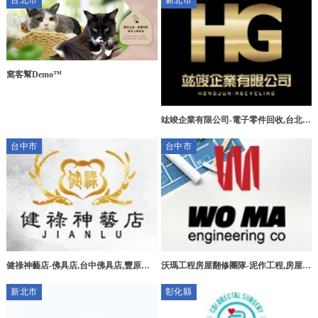
台北市
新北市
窩客幫Demo™
竑竣企業有限公司-電子零件回收,台北電
子零件回收,三峽區電子零件回收,新莊區
台中市
台中市
電子零件回收
健祿神藝店-佛具店,台中佛具店,豐原佛
沃瑪工程房屋翻修團隊-泥作工程,房屋拆
具店,宗教用品買賣
除,台中泥作工程,北屯泥作工程
新北市
彰化縣