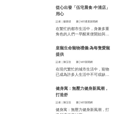
件看似小事卻常常讓人煩惱。像
從心出發「伍宅晨食-中清店」
是衣服太多、空間不夠，或是遇
用心
到突然變天，曬衣服真的讓不少
人感到頭疼。
記者｜鄒壽珺
圖│MIT產業新聞網
在繁忙的都市生活中，身兼多重
角色的人們一早醒來便開始與時
間賽跑，早餐成了開啟美好一天
的關鍵。
皇寵生命寵物禮儀:為每隻愛寵
提供
記者｜陳玉玟
圖│MIT新聞網
在現代繁忙的城市生活中，寵物
已成為許多人生活中不可或缺的
一部分。他們陪伴我們度過無數
個晨昏，帶來無限的歡樂和慰
健身寓：無壓力健身新風潮，
藉。當愛寵的生命走到盡頭時，
打造舒
飼主們往往陷入深深的悲傷，而
如何讓他們走得體面、安心，成
記者｜陳玉玟
圖│MIT新聞網
為每一位寵物家長們心中最重要
健身寓：無壓力健身新風潮，打
的訴求。