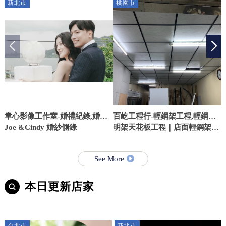
新北市
桃園市
聿心影像工作室-婚禮紀錄,婚禮
百屹工程行-輕鋼架工程,輕鋼架
紀錄拍攝,婚禮拍攝,台北婚禮紀
Joe &Cindy 婚紗側錄
施工,桃園輕鋼架工程,中壢輕鋼
明架天花板工程｜店面輕鋼架工
鋁
錄,板橋婚禮紀錄拍攝
架工程
程
See More
本日更新店家